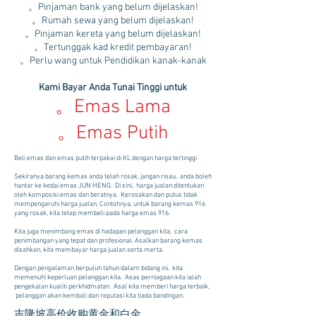
。Pinjaman bank yang belum dijelaskan!
。Rumah sewa yang belum dijelaskan!
。Pinjaman kereta yang belum dijelaskan!
。Tertunggak kad kredit pembayaran!
。Perlu wang untuk Pendidikan kanak-kanak
Kami Bayar Anda Tunai Tinggi untuk
。Emas Lama
。Emas Putih
Beli emas dan emas putih terpakai di KL dengan harga tertinggi
Sekiranya barang kemas anda telah rosak, jangan risau, anda boleh
hantar ke kedai emas JUN HENG. Di sini, harga jualan ditentukan
oleh komposisi emas dan beratnya. Kerosakan dan putus tidak
mempengaruhi harga jualan. Contohnya, untuk barang kemas 916
yang rosak, kita tetap membeli pada harga emas 916.
Kita juga menimbang emas di hadapan pelanggan kita, cara
penimbangan yang tepat dan profesional. Asalkan barang kemas
disahkan, kita membayar harga jualan serta merta.
Dengan pengalaman berpuluh tahun dalam bidang ini, kita
memenuhi keperluan pelanggan kita. Asas perniagaan kita ialah
pengekalan kualiti perkhidmatan. Asal kita memberi harga terbaik,
pelanggan akan kembali dan reputasi kita tiada bandingan.
吉隆坡高价收购黄金和白金