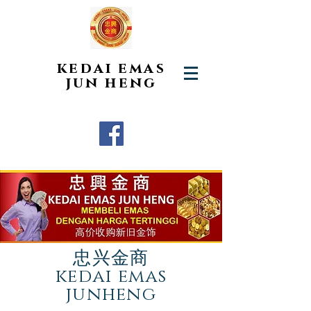
kedai emas
jun heng
忠兴金商
kedai emas
junheng