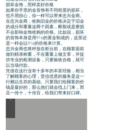
损坏金饰，照样卖好价格
如果你手里的金首饰有不同程度的损坏，
也不用担心，你一样可以带来忠兴金商。
在忠兴金商，收购旧金的价格决定于旧金
的成分和重量这两个因素，断裂或是磨损
不会影响金饰收购的价格。比如说，损坏
的首饰本身是用916的黄金制成的，这里还
是一样会以916的价格来计算。
忠兴金商也将秤放在柜台前，在顾客面前
做到精准称重，不在重量上做文章，并提
供专业的检测设备，只要验收合格，就可
以当场付款。
凭借在这行业有十多年的丰富经验，相当
了解顾客的心理，坚信优质的服务是这一
行赖以生存的基础。只要我们给顾客的价
钱是最好的，那么他们就会找上门来，而
且一传十，十传百，给我们带来好口碑。