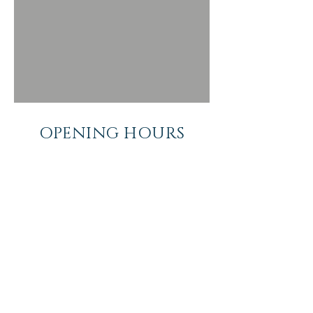
OPENING HOURS
Mon - Fri: 9am - 5.00pm ​​Saturday:
9am - 3.00pm
​Sunday: Closed
OUR LOCATION
Click me for Google Map